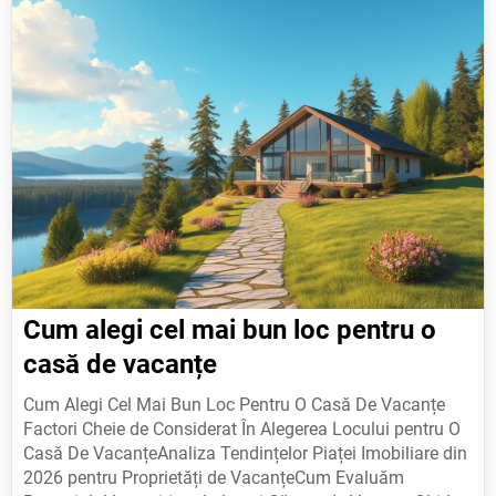
Cum alegi cel mai bun loc pentru o
casă de vacanțe
Cum Alegi Cel Mai Bun Loc Pentru O Casă De Vacanțe Factori Cheie de Considerat În Alegerea Locului pentru O Casă De VacanțeAnaliza Tendințelor Piaței Imobiliare din 2026 pentru Proprietăți de VacanțeCum Evaluăm Potențialul Investițional al unei Căsuțe de VacanțeGhid Practic pentru Alegerea Locației Ideale: Lângă Natură, În oraș sau Pe Munte?Ce Elemente Juridice trebuie Verificate înainte de Cumpărarea unei Căsuțe de Vacanțe Factori Cheie de Considerat În Alegerea Locului pentru O Casă De Vacanțe În momentul de față, alegerea unui loc potrivit pentru o casă de vacanțe implică analiza atentă a mai multor factori care influențează confortul, investiția și durabilitatea acestuia. Un cadru geografic adecvat poate transforma o vacanță într-o experiență in忘 și poate aduce un profit semnificativ pe termen lung, mai ales dacă se ține cont de tendințele din anul 2026 privind turismul, dezvoltarea infrastructurii și cererea de locuințe moderne. În continuare, vom examina cele mai importante criterii care trebuie evaluate înainte de a decide unde să achiziționezi o casă de vacanțe.Prima considerație majoră este proxiimitatea la atracții turistice. Locurile cu acces ușor la plajele, parcurile naturale, munții sau orașele istorice beneficiază de o cerere crescută. În anul 2026, se observă un trend crescut pentru zonele care oferă o combinație între natură și infrastructură modernă. De exemplu, regiunile montane din Transilvania sau costele românești sunt populare pentru vacanțe de iarnă și vară, dar se înregistrează și o creștere a interesului față de locurile care permit activități ecoturistice. Totuși, este important să nu neglijezi faptul că apropierea de atracții poate duce la prețuri mai mari ale terenurilor sau la constrângeri legate de reglementările locale privind dezvoltarea.Un alt factor esențial este clima și condițiile meteorologice. Locul ales trebuie să ofere un climat potrivit pentru activitatea dorită. Pentru vacanțe de vară, zonele cu temperaturi moderate în iunie-iulie-august sunt preferate, iar pentru vacanțe de iarnă, regiunile montane care asigură condiții favorabile schiului sau al activităților de zăpadă. În 2026, se înregistrează o creștere a cererii pentru locuințe de vacanțe în zonele cu climat temperat, dar și pentru locații care oferă varietatea unor microclimături, cum ar fi dealurile din sud-vestul țării. Este important să analizezi date meteorologice lunare și tendințele din ultimele decenii pentru a înțelege dacă regiunea este stabila din punct de vedere climatic.În plus, infrastructura locală joacă un rol crucial. O casă de vacanțe trebuie să fie situată într-o zonă cu acces la servicii esențiale precum restaurante, magazine, spitale și mijloace de transport public. În anul 2026, se observă o dezvoltare semnificativă a rețelelor de transport în regiunile turistice majore, dar există și zone unde infrastructura rămâne limitată. Dacă planifici să folosești casa pentru vacanțe frecvente, este important ca aceasta să fie situată într-o zonă cu conexiuni bune la aeroporturi, drumuri rapide sau stații de tren.Un element adesea neglijat este valoarea terenului și potențialul de creștere. În 2026, piețele imobiliare din regiunile turistice înregistrează o creștere a prețurilor, dar există și locații cu potențial ridicat pentru investiție. Este important să analizezi trendurile locale privind dezvoltarea urbanistică, proiectele de infrastructură sau evenimente turistice planificate în viitor. De exemplu, zonele care beneficiază de un nou aeroport sau de construcții ale unei autostrăzi pot vedea o creștere rapidă a valorii imobiliarului.În plus, trebuie luată în considerare legislația locală și reglementările privind folosirea terenurilor. În anul 2026, se impun mai multe restricții legate de construcțiile pentru casă de vacanțe, în special în zonele protejate sau aflate în apropierea așezărilor turistice. Este esențial să verifici dacă proiectul dorit respectă normele privind densitatea construcțiilor, distanța față de râuri, păduri sau alte spații naturale. De asemenea, trebuie să înțelegi cum se aplică taxele locale și impozitele pentru proprietățile destinate vacanțelor.Un alt aspect important este securitatea locului. O casă de vacanțe situată într-o zonă cu o rată scăzută a crimei și o comunitate activă poate oferi un plus de confort. În 2026, se observă o creștere a investițiilor în sistemul de cameră video și al alarmelor pentru locuințele private, dar este important ca zonă să ofere și o prezență comunitară activă care poate contribui la siguranța generală.În final, disponibilitatea terenului și accesul la resurse naturale pot influența semnificativ experiența vacanței. O casă de vacanțe situată într-o zonă cu apă curată, alunișuri pentru pescuit sau parcuri pentru activități sportive poate adăuga valoare proiectului. În anul 2026, se dezvoltă un interes crescut pentru locații care permit o conectare directă cu natura, iar proprietarii sunt dispuși să plătească mai mult pentru astfel de caracteristici.În concluzie, alegerea locului potrivit pentru o casă de vacanțe necesită o analiză detaliată a tuturor acestor factori. Combinarea dintre atracțiile turistice, condițiile climatice, infrastructura, legislația și potențialul de creștere al valorii terenului poate duce la o decizie informată care asigură atât confortul vacanței, cât și un randament economic eficient. În anul 2026, investițiile în locații cu potențial de dezvoltare sunt mai profitabile decât cele din zonele saturate, dar este important să se echilibreze nevoia personală cu cererea pieței.Analiza Tendințelor Piaței Imobiliare din 2026 pentru Proprietăți de Vacanțe Analiza Tendințelor Piaței Imobiliare din 2026 pentru Proprietăți de VacanțeÎn anul 2026, piața imobiliară a proprietăților de vacanțe a cunoscut o evoluție semnificativă, influențată de schimbările globale în turism, tehnologie și comportamentul consumatorului. Alegerea unui loc potrivit pentru o casă de vacanțe nu mai este doar o decizie bazată pe atracțiile locale, ci implică o analiză complexă a tendințelor actuale, nevoilor pieței și inovațiilor din domeniu. Pentru a face o alegere informată, proprietarii potrivit să țină cont de mai multe criterii esențiale.Criterii esențiale pentru alegerea unui loc idealLocalizare strategică: Un loc bine ales trebuie să ofere acces rapid la atracții turistice, cum ar fi parcuri naționale, plaje sau orașe culturale. În 2026, tendința este către zonele care combinau natură cu infrastructura modernă, precum regiunile muntoase din Transilvania sau litoralul mediteranean.Infrastructură și conectivitate: Disponibilitatea unor transporturi eficiente (autocare, trenuri sau aeroporturi) este crucială. În plus, accesul la servicii esențiale precum magazine, clinici și internet de înaltă viteză devine tot mai important pentru clienții care doresc să trăiască confortabil chiar și pe termen lung.Comunitatea locală: O comunitate activă și prietenoasă poate transforma o casă de vacanțe într-un spațiu de relaxare autentic. În 2026, regiunile cu proiecte de dezvoltare sustenabilă sau comunități turistice locale (ex: comunități turistice din Maramureș) sunt preferate.Tendințe actuale în 2026În anul 2026, piața imobiliară pentru proprietăți de vacanțe este dominată de cererea crescută pentru locuri care oferă flexibilitate și adaptabilitate. De exemplu:Eco-turism: Proprietățile cu acces la natură pură, dotate cu surse de energie regenerabilă (panouri solare, pompe de căldură) sunt cerute. Locațiile din Carpați sau în jurul lacurilor mici devin atracții pentru clienții eco-conștienți.Remote Work-Friendly: Multe persoane caută caselor de vacanțe cu spații de birou dedicate, conexiuni de internet rapide și acces la servicii. Zonele liniștite, dar conectate (ex: regiunea Banat) sunt în top.Smart Home Technology: Dispozitive inteligente pentru controlul luminii, temperaturii sau securității pot fi un punct forte. Clienții moderni apreciază confortul oferit de astfel de inovații.Sfaturi practice pentru investitoriFactorImportanțăRecomandareProximitatea la atracții turistice⭐⭐⭐⭐⭐Alege locații cu cel puțin două atracții în raza de 10 km.Infrastructura locală⭐⭐⭐⭐Verifică accesul la servicii esențiale precum apă, electricitate și internet.Prețul de achiziție vs. rentabilitatea⭐⭐⭐⭐Folosește calculatoare online pentru estimarea veniturilor potențiale din chirii.Legislația locală⭐⭐⭐⭐Consultă un avocat specializat în imobiliară pentru a evita problemele juridice.Sustenabilitatea⭐⭐⭐Investește în surse de energie regenerabilă pentru a atrage un public mai larg.Cum să evaluezi o zonă: un ghid pas cu pasAnalizează cererea locală: Verifică platforme de gazduire (ex: Airbnb) pentru a vedea cererea și prețurile dintr-o anumită zonă. O creștere constantă în numărul de căutări indică potențial.Vizitează terenul: Nu te baza doar pe fotografii sau informații online. Fă o vizită personală pentru a verifica infrastructura, accesul și înconjurul locului.Consultă specialiști: Consultă agenți imobiliari locali sau experți în turism pentru feedback real despre piața din zonă.Evaluează riscurile economice: Folosește scenarii de simulație pentru a vedea cum s-ar comporta investiția în cazul unor fluctuații economice sau evenimente globale (ex: pandemii, crize energetice).Concluzii finaleAlegerea locului potrivit pentru o casă de vacanțe în 2026 implică echilibrul între cerințele personale și tendințele pieței. De la eco-turism la tehnologia inteligentă, fiecare decizie trebuie să reflecte atât nevoile clienților potențiali, cât și viabilitatea economică a investiției. Investitorii care știu să combine analiza datelor cu o viziune strategică vor avea un avantaj semnificativ în această piață dinamică.Pentru mai multe informații despre regiunile populare în 2026, accesează acest articol specializat.Cum Evaluăm Potențialul Investițional al unei Căsuțe de Vacanțe Evaluarea potențialului investițional al unei căsuțe de vacanțe implică analiza unui set complex de criterii economice, geo