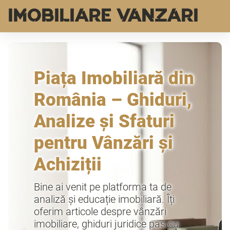
IMOBILIARE VANZARI
Piața Imobiliară din
România – Ghiduri,
Analize și Sfaturi
pentru Vânzări și
Achiziții
Bine ai venit pe platforma ta de
analiză și educație imobiliară. Îți
oferim articole despre vânzări
imobiliare, ghiduri juridice pas cu