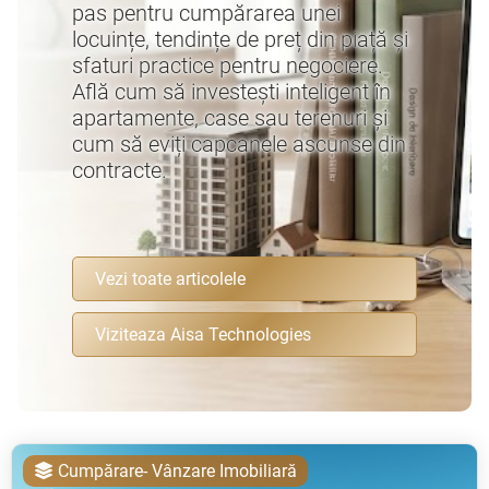
pas pentru cumpărarea unei
locuințe, tendințe de preț din piață și
sfaturi practice pentru negociere.
Află cum să investești inteligent în
apartamente, case sau terenuri și
cum să eviți capcanele ascunse din
contracte.
Vezi toate articolele
Viziteaza Aisa Technologies
Cumpărare- Vânzare Imobiliară